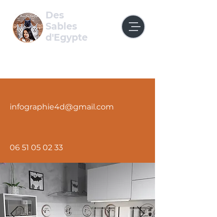
Des
Sables
d'Egypte
Chatterie de Maine Coon
infographie4d@gmail.com
06 51 05 02 33